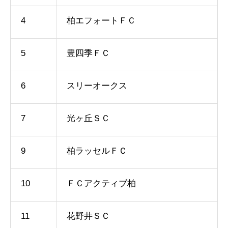
4
柏エフォートＦＣ
5
豊四季ＦＣ
6
スリーオークス
7
光ヶ丘ＳＣ
9
柏ラッセルＦＣ
10
ＦＣアクティブ柏
11
花野井ＳＣ