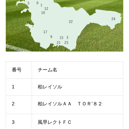
番号
チーム名
1
柏レイソル
2
柏レイソルＡＡ ＴＯＲ’８２
3
風早レクトＦＣ