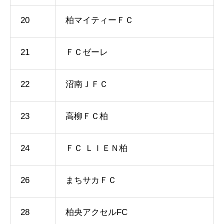
20
柏マイティーＦＣ
21
ＦＣゼーレ
22
沼南ＪＦＣ
23
高柳ＦＣ柏
24
ＦＣ ＬＩＥＮ柏
26
まちサカＦＣ
28
柏央アクセルFC