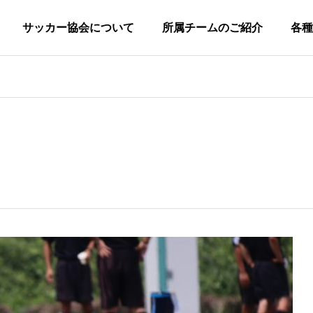
サッカー協会について
所属チームのご紹介
各種
柏市サッカー協会につい
協会概要
グ
小
ラ
学
ウ
生
広
技
ン
審
キ
定款
の
報
術
ド
判
ッ
一般社団法人柏市サッカー協会
部
委
委
委
委
ズ
員
員
員
員
の
第
一
会
会
会
会
部
種