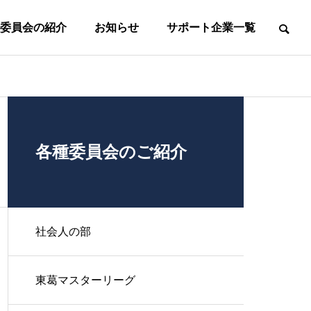
委員会の紹介
お知らせ
サポート企業一覧
て
事務所案内
事務局所在地
各種委員会のご紹介
東
葛
マ
社
フ
ス
会
ッ
タ
人
中
高
ト
社会人の部
ｌ
の
学
校
サ
女
ズ
部
生
生
ル
子
の
の
の
の
東葛マスターリーグ
第
第
一
一
部
部
部
部
種
種