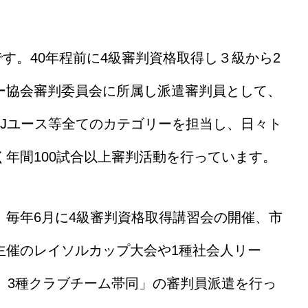
です。40年程前に4級審判資格取得し３級から2
ー協会審判委員会に所属し派遣審判員として、
、Jユース等全てのカテゴリーを担当し、日々ト
年間100試合以上審判活動を行っています。
、毎年6月に4級審判資格取得講習会の開催、市
主催のレイソルカップ大会や1種社会人リー
、3種クラブチーム帯同」の審判員派遣を行っ