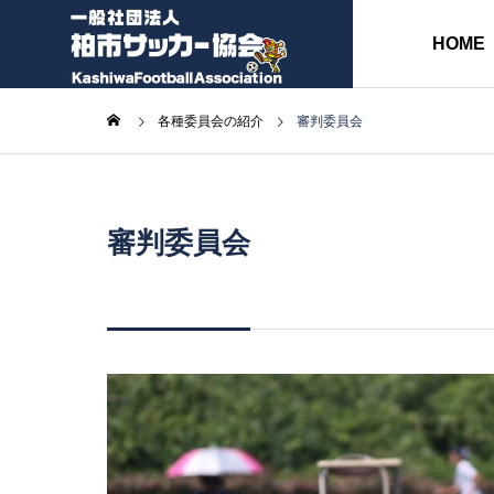
HOME
各種委員会の紹介
審判委員会
協会長挨拶
審判委員会
ABOUT
各種委員会
各種書類
事
務
監
局
事