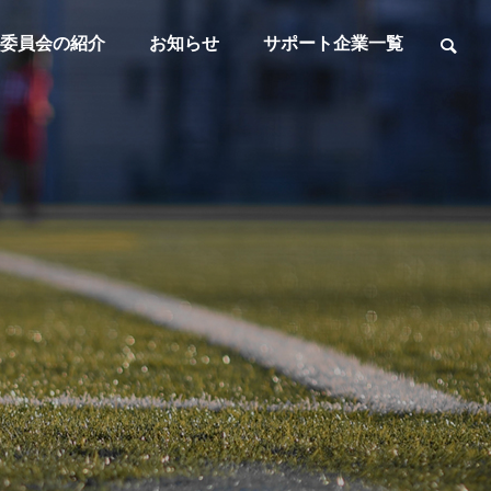
委員会の紹介
お知らせ
サポート企業一覧
て
事務所案内
事務局所在地
東
葛
マ
社
フ
ス
会
ッ
タ
人
中
高
ト
ｌ
の
学
校
サ
女
ズ
部
生
生
ル
子
の
の
の
の
第
第
一
一
部
部
部
部
種
種