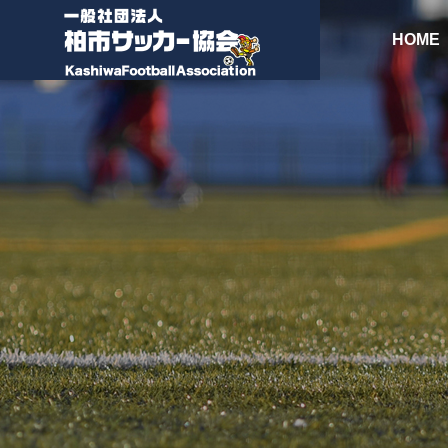
HOME
協会長挨拶
ABOUT
各種委員会
各種書類
事
務
監
局
事