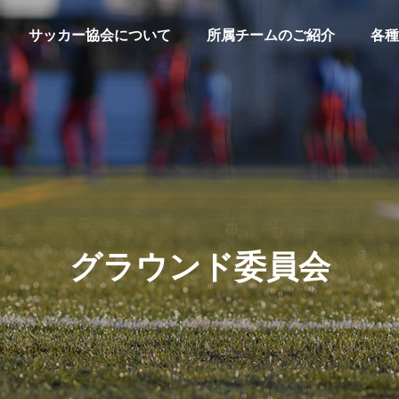
サッカー協会について
所属チームのご紹介
各種
柏市サッカー協会につい
協会概要
グ
小
ラ
グラウンド委員会
学
ウ
生
広
技
ン
審
キ
定款
の
報
術
ド
判
ッ
一般社団法人柏市サッカー協会
部
委
委
委
委
ズ
員
員
員
員
の
第
一
会
会
会
会
部
種