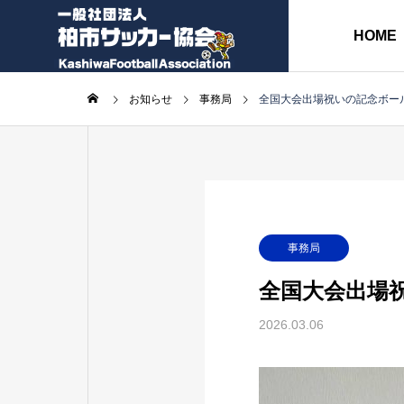
HOME
お知らせ
事務局
全国大会出場祝いの記念ボー
協会長挨拶
ABOUT
各種委員会
事務局
全国大会出場
各種書類
2026.03.06
事
務
監
局
事