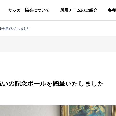
サッカー協会について
所属チームのご紹介
各種
ルを贈呈いたしました
柏市サッカー協会につい
協会概要
グ
小
ラ
学
ウ
祝いの記念ボールを贈呈いたしました
生
広
技
ン
審
キ
定款
の
報
術
ド
判
ッ
一般社団法人柏市サッカー協会
部
委
委
委
委
ズ
員
員
員
員
の
第
一
会
会
会
会
部
種