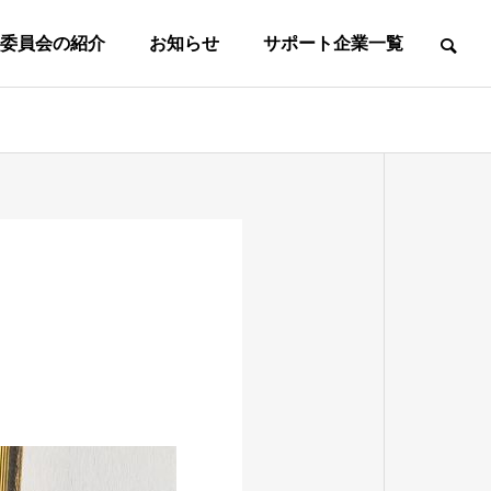
委員会の紹介
お知らせ
サポート企業一覧
て
事務所案内
事務局所在地
東
葛
マ
社
フ
ス
会
ッ
タ
人
中
高
ト
ｌ
の
学
校
サ
女
ズ
部
生
生
ル
子
の
の
の
の
第
第
一
一
部
部
部
部
種
種