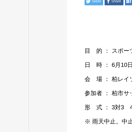
Tweet
Share
目 的 ： スポ
日 時 ： 6月10日 
会 場 ： 柏レ
参加者 ： 柏市
形 式 ： 3対3
※ 雨天中止。中