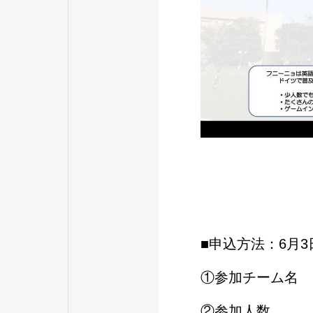
■申込方法：6月
①参加チーム名
②参加人数