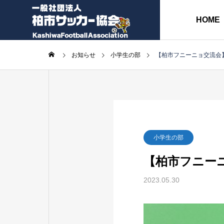
HOME
お知らせ
小学生の部
【柏市フニーニョ交流会
協会長挨拶
ABOUT
各種委員会
小学生の部
【柏市フニー
各種書類
2023.05.30
事
務
監
局
事