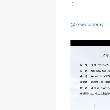
す。
@kswacademy