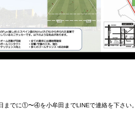
3日までに①〜④を小牟田までLINEで連絡を下さい