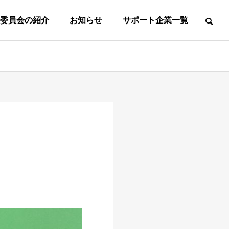
委員会の紹介
お知らせ
サポート企業一覧
て
事務所案内
事務局所在地
東
葛
マ
社
フ
ス
会
ッ
タ
人
中
高
ト
ｌ
の
学
校
サ
女
ズ
部
生
生
ル
子
の
の
の
の
第
第
一
一
部
部
部
部
種
種