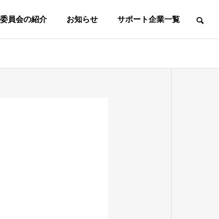
委員会の紹介
お知らせ
サポート企業一覧
て
事務所案内
事務局所在地
東
葛
マ
社
フ
ス
会
ッ
タ
人
中
高
ト
ｌ
の
学
校
サ
女
ズ
部
生
生
ル
子
の
の
の
の
第
第
一
一
部
部
部
部
種
種