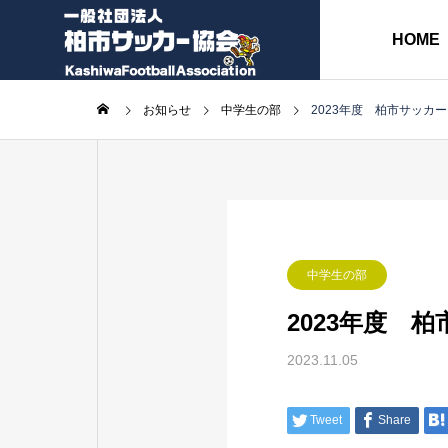
HOME
お知らせ
中学生の部
2023年度 柏市サッカ
協会長挨拶
ABOUT
各種委員会
中学生の部
2023年度 
各種書類
2023.11.05
事
務
監
Tweet
Share
局
事