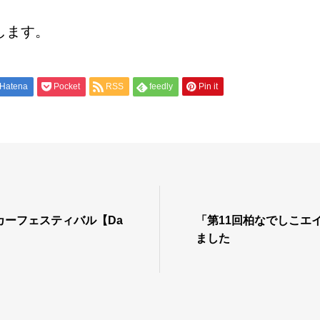
施します。
Hatena
Pocket
RSS
feedly
Pin it
カーフェスティバル【Da
「第11回柏なでしこエ
ました