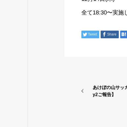
全て18:30〜実
Tweet
Share
あけぼの山サッ
y2ご報告】