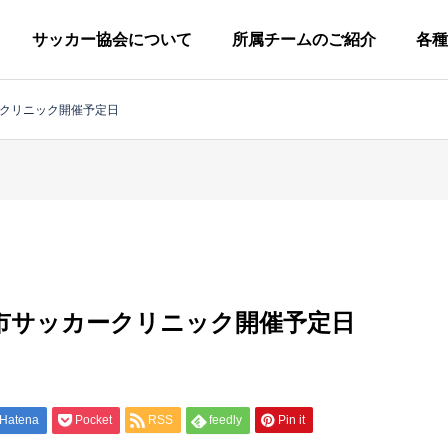
サッカー協会について
所属チームのご紹介
各種
ークリニック開催予定日
柏市サッカー協会につい
協会概要
グ
小
ラ
学
ウ
柏市サッカークリニック開催予定日
生
広
技
ン
審
キ
定款
の
報
術
ド
判
ッ
一般社団法人柏市サッカー協会
部
委
委
委
委
ズ
員
員
員
員
の
第
一
Hatena
Pocket
RSS
feedly
Pin it
会
会
会
会
部
種