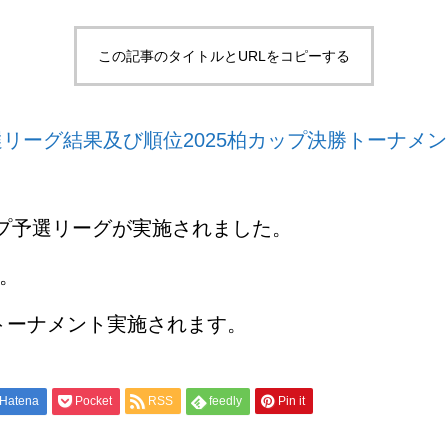
この記事のタイトルとURLをコピーする
予選リーグ結果及び順位
2025柏カップ決勝トーナメ
ップ予選リーグが実施されました。
。
勝トーナメント実施されます。
Hatena
Pocket
RSS
feedly
Pin it