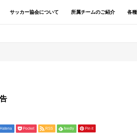
サッカー協会について
所属チームのご紹介
各種
柏市サッカー協会につい
協会概要
グ
小
ラ
学
ウ
告
生
広
技
ン
審
キ
定款
の
報
術
ド
判
ッ
一般社団法人柏市サッカー協会
部
委
委
委
委
ズ
員
員
員
員
の
第
一
Hatena
Pocket
RSS
feedly
Pin it
会
会
会
会
部
種