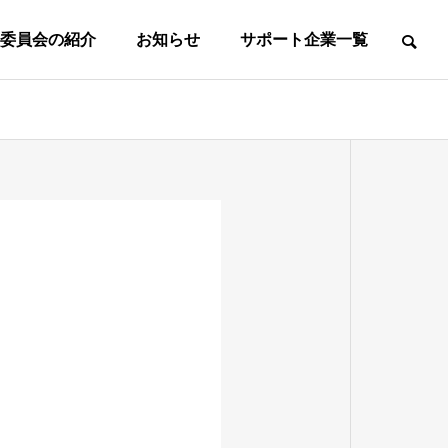
委員会の紹介
お知らせ
サポート企業一覧
て
事務所案内
事務局所在地
東
葛
マ
社
フ
ス
会
ッ
タ
人
中
高
ト
ｌ
の
学
校
サ
女
ズ
部
生
生
ル
子
の
の
の
の
第
第
一
一
部
部
部
部
種
種