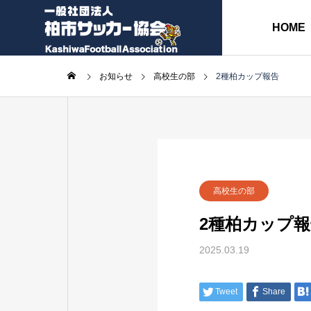
HOME
お知らせ
高校生の部
2種柏カップ報告
協会長挨拶
ABOUT
各種委員会
高校生の部
2種柏カップ報
各種書類
2025.03.19
事
務
監
Tweet
Share
局
事