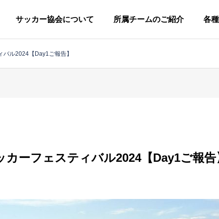
サッカー協会について
所属チームのご紹介
各種
ル2024【Day1ご報告】
柏市サッカー協会につい
協会概要
グ
小
ラ
学
ウ
カーフェスティバル2024【Day1ご報告
生
広
技
ン
審
キ
定款
の
報
術
ド
判
ッ
一般社団法人柏市サッカー協会
部
委
委
委
委
ズ
員
員
員
員
の
第
一
会
会
会
会
部
種