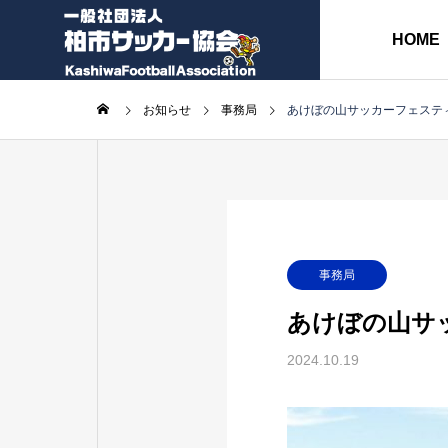
HOME
お知らせ
事務局
あけぼの山サッカーフェスティバ
協会長挨拶
ABOUT
各種委員会
事務局
あけぼの山サッ
各種書類
2024.10.19
事
務
監
局
事