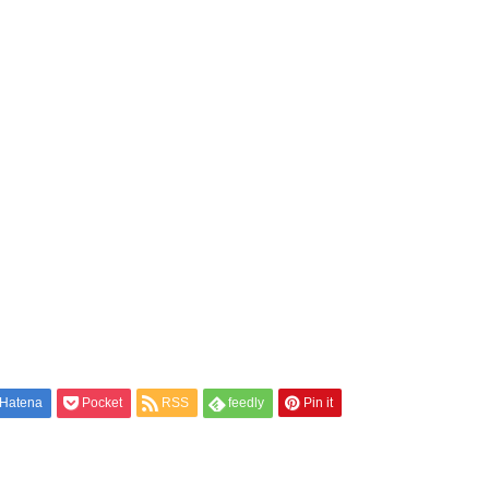
Hatena
Pocket
RSS
feedly
Pin it