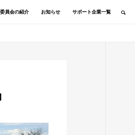
委員会の紹介
お知らせ
サポート企業一覧
て
事務所案内
事務局所在地
東
葛
マ
社
フ
ス
会
ッ
】
タ
人
中
高
ト
ｌ
の
学
校
サ
女
ズ
部
生
生
ル
子
の
の
の
の
第
第
一
一
部
部
部
部
種
種