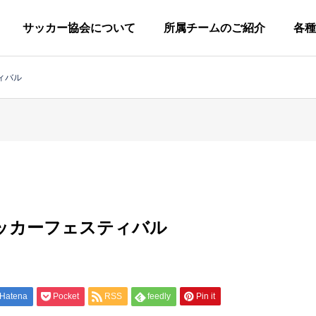
サッカー協会について
所属チームのご紹介
各種
ィバル
柏市サッカー協会につい
協会概要
グ
小
ラ
学
ウ
ッカーフェスティバル
生
広
技
ン
審
キ
定款
の
報
術
ド
判
ッ
一般社団法人柏市サッカー協会
部
委
委
委
委
ズ
員
員
員
員
の
第
一
Hatena
Pocket
RSS
feedly
Pin it
会
会
会
会
部
種