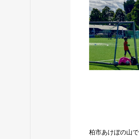
柏市あけぼの山で