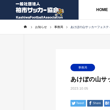
HOME
お知らせ
事務局
あけぼの山サッカーフェステ
協会長挨拶
ABOUT
各種委員会
事務局
あけぼの山サ
各種書類
2023.10.05
事
務
監
Tweet
Share
局
事