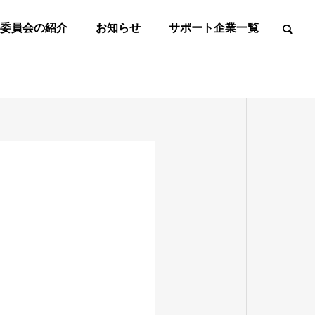
委員会の紹介
お知らせ
サポート企業一覧
て
事務所案内
事務局所在地
東
葛
マ
社
フ
ス
会
ッ
タ
人
中
高
ト
ｌ
の
学
校
サ
女
ズ
部
生
生
ル
子
の
の
の
の
第
第
一
一
部
部
部
部
種
種